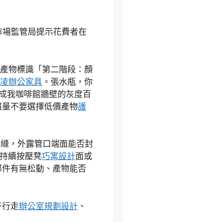
市場監管局提示花費者在
：
產物標識「第二階段：顏
凌辦公家具
。張水瓶，你
成我咖啡館牆壁的灰度百
盡量不要選擇低價產物
護
疊縫，外露管口端面能否封
持續按壓凳
巧寓設計
面或
部件有無松動、產物能否
于行走
辦公室規劃設計
、