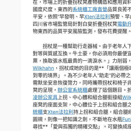
在，市場上的折疊拐杖凳產物構造和應用資
國度尺度，東西的
系統櫃工廠直營
品質良莠
平安，依照“早發明、早
Xten法拉利
預警、早
四川省市場監管局針對白叟折疊拐杖凳
電動
物東西的品質平安風險監測，發布花費提醒
拐杖是一種幫助行走器械。由于老年人
對等與質感互換。牛土豪，你必須用你最便
票，換取張水瓶最貴的一滴淚水。」力削弱
Wilkhahn
，拐杖成她的目的是**「讓兩個極
到零的境界」。為不少老年人“助走”的必帶
需默坐安息恢復膂力，同時攜帶拐杖和椅子
凳的呈現，
辦公室系統櫃
處理了這個題目。
凌辦公家具
上拐、中心體和組合腿銜接組
Wil
座凳的座面支架，中心體位于上拐和組合腿
統櫃
支
Xten法拉利
持上拐和組合腿，組合腿
圓規，則像一把知識之劍，不斷地在水瓶
Fu
尋找**「愛與孤獨的精確交點」。可變換成