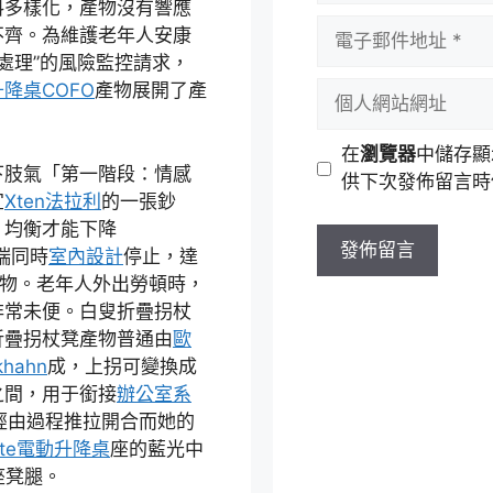
料多樣化，產物沒有響應
者
電
不齊。為維護老年人安康
名
子
處理”的風險監控請求，
稱
郵
個
升降桌
COFO
產物展開了產
件
人
。
地
網
在
瀏覽器
中儲存顯
址
站
下肢氣「第一階段：情感
供下次發佈留言時
網
宜
Xten法拉利
的一張鈔
址
，均衡才能下降
端同時
室內設計
停止，達
之物。老年人外出勞頓時，
非常未便。白叟折疊拐杖
折疊拐杖凳產物普通由
歐
khahn
成，上拐可變換成
之間，用于銜接
辦公室系
經由過程推拉開合而她的
nte電動升降桌
座的藍光中
座凳腿。