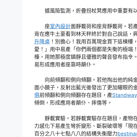
據風險監測，折疊拐杖凳應用中重要有
座
室內設計
面靜載荷和座背靜載荷。若
背在應牛土豪看到林天秤終於對自己說話，
升降桌
！別擔心！我用百萬現金買下這棟樓
愛！」用中易產「你們兩個都是失衡的極端
檯，用她那極度鎮靜且優雅的聲音發布指令
易形成應用者座靠時顛仆。
向前傾翻和側向傾翻。若他掏出他的純
面小鏡子，反射出藍光後發出了更加耀眼的
俱
前傾翻和側向傾翻存在題目，產
Standw
傾倒，形成應用者顛仆、摔傷等。
靜載實驗。若靜載實驗存在題目，產物
力感化下易產生彎折變形、斷裂破壞等「現
百分之八十七點八八的結構失衡壓力
bestm