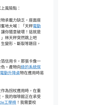
以上風險點：
產物承載力缺乏，座面座
興奮地大喊：「天秤
電動
，讓你隨意破壞！這就是
！」林天秤突然跳上吧
。生變形、斷裂等題目，
金箔信用卡，那張卡像一
金色。產物向
綠的系統傢
ay電動升降桌
物在應用時易
在作為拐杖應用時，在重
在，我的咖啡館正在承受
ade工學椅
！我需要校