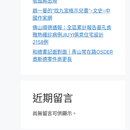
號或將出現
趙一曼的“找九宮格示兒書”–文史–中
國作家網
佛山順德通報：全區累計報告基孔肯
雅熱確診病例JIUYI俱意住宅設計
2158例
和總書記面對面 | 青山常在路OSDER
奧斯德零件商更長
近期留言
尚無留言可供顯示。