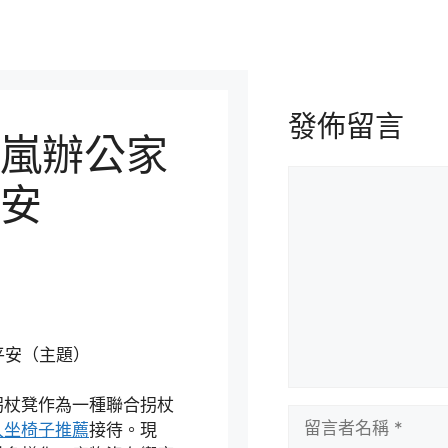
發佈留言
嵐辦公家
留
安
言
）
平安（主題）
拐杖凳作為一種聯合拐杖
留
久坐椅子推薦
接待。現
言