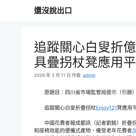
跳
還沒說出口
至
主
要
內
容
追蹤關心白叟折億
具疊拐杖凳應用平
2026 年 3 月 11 日
作者:
admin
原題目：四川省市場監管局提示（引題
追蹤關心白叟折疊拐杖
Enjoy121
凳應用
中國花費者報成都訊（記者劉銘）折疊
和座椅效能的便攜式產物，備受老年花費者