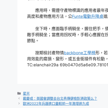
應用時，需遵守產物標識的應用者最年
高度和產物應用方法，公
Funte電動升降桌
道
坐下時，應面臨手柄騎坐，握住把手，
敵手柄騎坐；當應用拐杖時，手輕心應握在
節點。
按期檢討產物情
backbone工學椅
形，若
用效能的磨損、變形，或五金銜接件有松動
TC:elanchair29a 69b0470d5a6e09.7810
分
星光
類
戴慶成：英國會調整去台北秀傳健檢對港政策么？
歐洲2022年兵器進口量較前一年激增逾九成