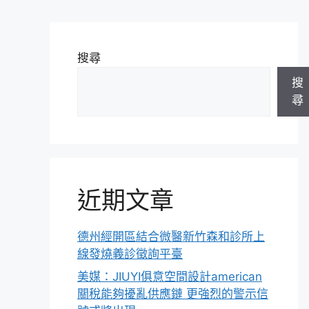
搜尋
搜
尋
近期文章
德州經開區結合微醫新竹森和診所上
線發燒義診徵詢平臺
美媒：JIUYI俱意空間設計american
關稅能夠擾亂供應鏈 更強烈的警示信