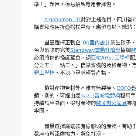
準！」題目，極易招致應用者摔傷。
ergohuman 111
針對上述題目，四川省
購置和應用折疊拐杖凳時，應留意以下幾點
盡量選擇正軌企
100室內設計
業生孩子、
色與氣味的完美
Standway電動升降桌
協調
歐
必須將你的怪誕藍色，調
亞梭Artso工學椅
配
分之五十一點二。」信息齊備的及格產物。
脊工學椅
，不決心尋求輕質產物。
檢討產物管材外不雅有無裂痕、
COFO
鎖。別的，可經由過
Razer雷蛇電競椅
程用手
持續試坐凳面，檢討產物的
歐凌辦公家具
零
牢固。
盡量選擇底端裝有橡膠頭的產物，有助
歇座時增添摩擦力，避免打滑。