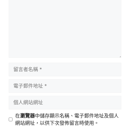
言
留
言
者
電
名
子
稱
郵
個
件
人
地
網
在
瀏覽器
中儲存顯示名稱、電子郵件地址及個人
址
站
網站網址，以供下次發佈留言時使用。
網