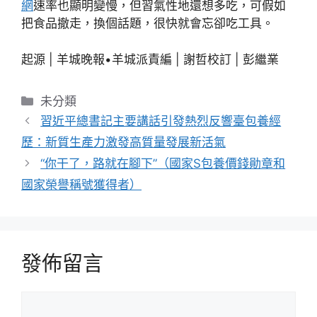
網
速率也顯明變慢，但習氣性地還想多吃，可假如
把食品撤走，換個話題，很快就會忘卻吃工具。
起源 | 羊城晚報•羊城派責編 | 謝哲校訂 | 彭繼業
分
未分類
類
習近平總書記主要講話引發熱烈反響臺包養經
歷：新質生產力激發高質量發展新活氣
“你干了，路就在腳下”（國家S包養價錢勛章和
國家榮譽稱號獲得者）
發佈留言
留
言