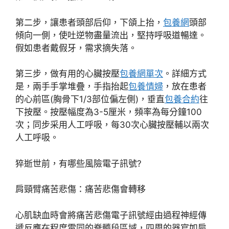
第二步，讓患者頭部后仰，下頜上抬，
包養網
頭部
傾向一側，使吐逆物盡量流出，堅持呼吸道暢達。
假如患者戴假牙，需求摘失落。
第三步，做有用的心臟按壓
包養網單次
。詳細方式
是，兩手手掌堆疊，手指抬起
包養情婦
，放在患者
的心前區(胸骨下1/3部位偏左側)，垂直
包養合約
往
下按壓。按壓幅度為3-5厘米，頻率為每分鐘100
次；同步采用人工呼吸，每30次心臟按壓輔以兩次
人工呼吸。
猝逝世前，有哪些風險電子訊號?
肩頸臂痛苦悲傷：痛苦悲傷會轉移
心肌缺血時會將痛苦悲傷電子訊號經由過程神經傳
遞反應在程度雷同的脊髓段區域，四周的器官如肩