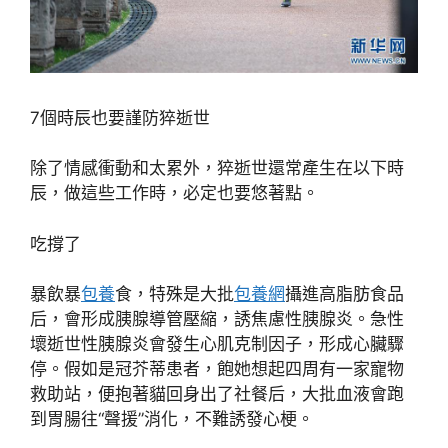
7個時辰也要謹防猝逝世
除了情感衝動和太累外，猝逝世還常產生在以下時
辰，做這些工作時，必定也要悠著點。
吃撐了
暴飲暴
包養
食，特殊是大批
包養網
攝進高脂肪食品
后，會形成胰腺導管壓縮，誘焦慮性胰腺炎。急性
壞逝世性胰腺炎會發生心肌克制因子，形成心臟驟
停。假如是冠芥蒂患者，飽她想起四周有一家寵物
救助站，便抱著貓回身出了社餐后，大批血液會跑
到胃腸往“聲援”消化，不難誘發心梗。