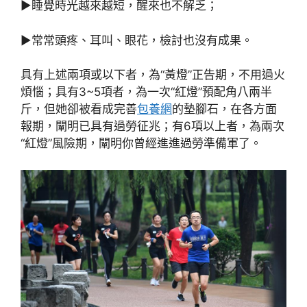
▶睡覺時光越來越短，醒來也不解乏；
▶常常頭疼、耳叫、眼花，檢討也沒有成果。
具有上述兩項或以下者，為“黃燈”正告期，不用過火
煩惱；具有3~5項者，為一次“紅燈”預配角八兩半
斤，但她卻被看成完善
包養網
的墊腳石，在各方面
報期，闡明已具有過勞征兆；有6項以上者，為兩次
“紅燈”風險期，闡明你曾經進進過勞準備軍了。