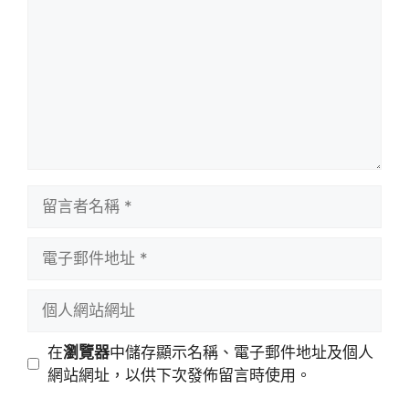
留
言
者
電
名
子
稱
郵
個
件
人
地
網
在
瀏覽器
中儲存顯示名稱、電子郵件地址及個人
址
站
網站網址，以供下次發佈留言時使用。
網