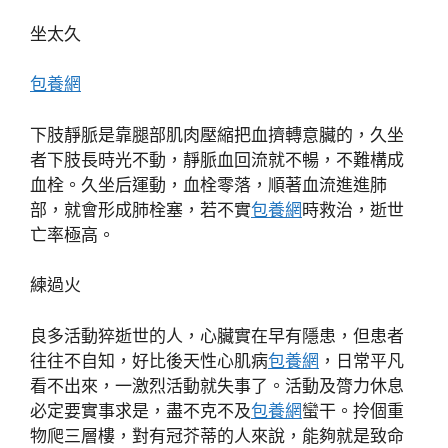
坐太久
包養網
下肢靜脈是靠腿部肌肉壓縮把血擠轉意臟的，久坐
者下肢長時光不動，靜脈血回流就不暢，不難構成
血栓。久坐后運動，血栓零落，順著血流進進肺
部，就會形成肺栓塞，若不實
包養網
時救治，逝世
亡率極高。
練過火
良多活動猝逝世的人，心臟實在早有隱患，但患者
往往不自知，好比後天性心肌病
包養網
，日常平凡
看不出來，一激烈活動就失事了。活動及膂力休息
必定要實事求是，盡不克不及
包養網
蠻干。拎個重
物爬三層樓，對有冠芥蒂的人來說，能夠就是致命