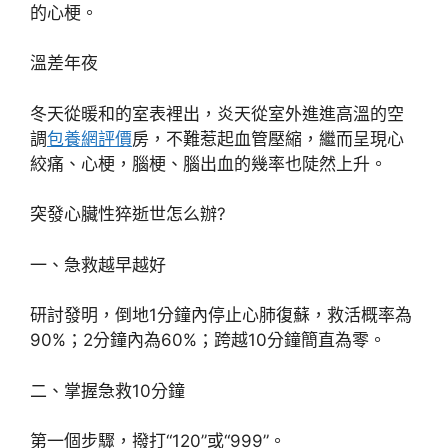
的心梗。
溫差年夜
冬天從暖和的室表裡出，炎天從室外進進高溫的空
調
包養網評價
房，不難惹起血管壓縮，繼而呈現心
絞痛、心梗，腦梗、腦出血的幾率也陡然上升。
突發心臟性猝逝世怎么辦?
一、急救越早越好
研討發明，倒地1分鐘內停止心肺復蘇，救活概率為
90%；2分鐘內為60%；跨越10分鐘簡直為零。
二、掌握急救10分鐘
第一個步驟，撥打“120”或“999”。