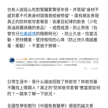
也有人說這么吃對腎臟累贅很年夜，并質疑“身材不
感到累不代表身材毀傷曾經被修復”。還有網友表現
真正的防猝逝世套餐是：安康且紀律的飲食（少吃
高油高鹽高糖的食品），戒煙戒酒，防止熬夜（包
管充分
包養感情
的睡眠時光），防止久坐，恰當活
動，把持體重，堅持愉悅的心境（防止持久情感嚴
重、衝動），不要過于勞頓。
日常生涯中，是什么緣由招致了猝逝世？猝逝世最
不難找上哪類人？真正的“防猝逝世套餐”應當是如何
的？一路來了解一下狀況。
全國性學術期刊《中國急救醫學》頒發的論文表