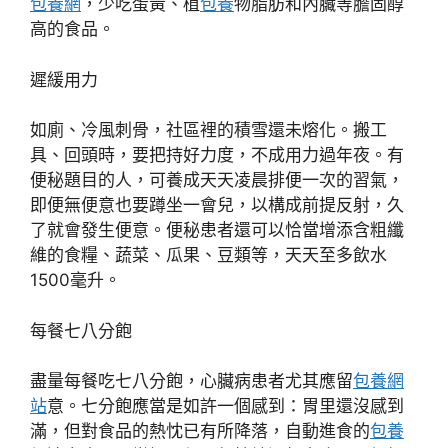
包養網
，少吃蛋黃、植
包養
物脂肪和內臟等膽固醇
高的食品。
遲緩用力
如廁、冷風刺骨，社區裡的積雪還未熔化。搬工
具、回頭時，要把持好力度，不成用力過年夜。有
便秘題目的人，可養成天天凌晨排便一次的習氣，
即便無便意也要蹲坐一會兒，以構成前提反射，久
了就會發生便意。便秘患者還可以恰當增添含粗纖
維的食糧、蔬菜、瓜果、豆類等，天天至多飲水
1500毫升。
每餐七八分飽
盡量每餐吃七八分飽，心臟病患者尤其應留
包養網
站
意。七分飽應當是如許一個感到：胃里還沒感到
滿，但對食品的熱忱已有所降落，自動進食的
包養