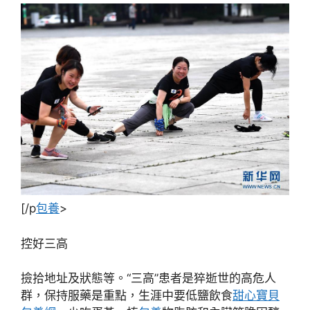
[/p
包養
>
控好三高
撿拾地址及狀態等。“三高”患者是猝逝世的高危人
群，保持服藥是重點，生涯中要低鹽飲食
甜心寶貝