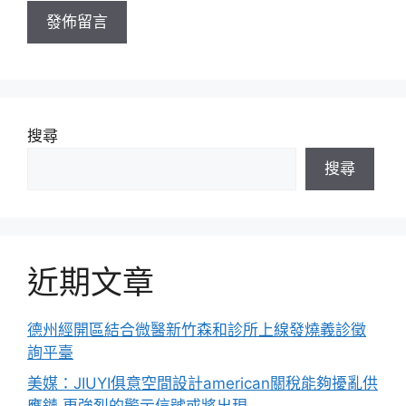
址
搜尋
搜尋
近期文章
德州經開區結合微醫新竹森和診所上線發燒義診徵
詢平臺
美媒：JIUYI俱意空間設計american關稅能夠擾亂供
應鏈 更強烈的警示信號或將出現