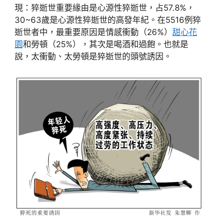
現：猝逝世重要緣由是心源性猝逝世，占57.8%，
30~63歲是心源性猝逝世的高發年紀。在5516例猝
逝世者中，最重要原因是情感衝動（26%）
甜心花
園
和勞頓（25%），其次是喝酒和過飽。也就是
說，太衝動、太勞頓是猝逝世的頭號誘因。