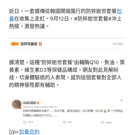
近日，一套據傳從韓國開端風行的防猝逝世套餐
包
養
在收集上走紅。9月12日，#防猝逝世套餐#沖上
熱搜，激發熱議。
據清楚，這種“防猝逝世套餐”由輔酶Q10、魚油、葉
黃素、維生素D3等保健品構成。網友對此見解紛
歧，切身體驗過的人表現，感到這個套餐對全部人
的精神晉陞都有輔助。
[/p>
包養合約