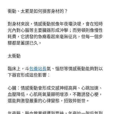
衝動、太累是如何損害身材的？
對身材來說，情感衝動就像年夜壩決堤，會在短時
光內對心腦等主要臟器形成沖擊；而勞頓則像慢性
耗費，它誘發的急癥看起來毫無征兆，但每一個步
驟都是蓄謀已久。
太衝動
臨床上，斗
包養站長
氣、惱怒等情感衝動能夠對以
下器官形成這些影響：
心臟：情感衝動會形成交感神經高興、心跳加速、
血壓降低，心肌耗氧量顯明增添，不難誘發心梗，
還能夠激發嚴重的心律變態，招致猝逝世。
年夜腦：腦血管異樣遭到要挾，年夜吵一架后氣到