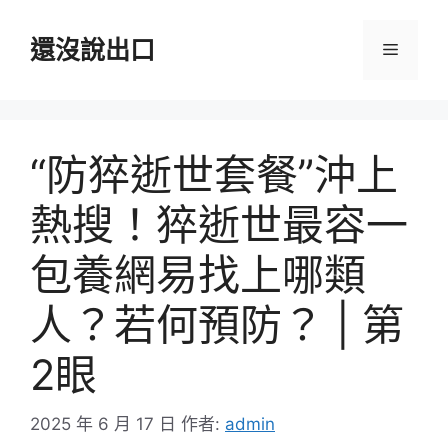
跳
至
還沒說出口
選
主
要
單
內
容
“防猝逝世套餐”沖上
熱搜！猝逝世最容一
包養網易找上哪類
人？若何預防？ | 第
2眼
2025 年 6 月 17 日
作者:
admin