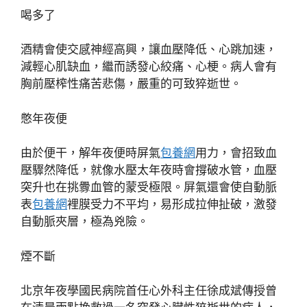
喝多了
酒精會使交感神經高興，讓血壓降低、心跳加速，
減輕心肌缺血，繼而誘發心絞痛、心梗。病人會有
胸前壓榨性痛苦悲傷，嚴重的可致猝逝世。
憋年夜便
由於便干，解年夜便時屏氣
包養網
用力，會招致血
壓驟然降低，就像水壓太年夜時會撐破水管，血壓
突升也在挑釁血管的蒙受極限。屏氣還會使自動脈
表
包養網
裡膜受力不平均，易形成拉伸扯破，激發
自動脈夾層，極為兇險。
煙不斷
北京年夜學國民病院首任心外科主任徐成斌傳授曾