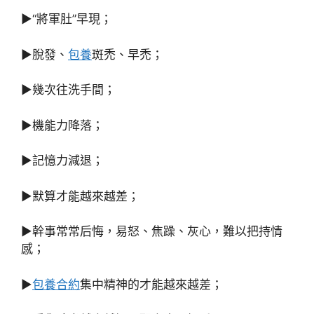
▶“將軍肚”早現；
▶脫發、
包養
斑禿、早禿；
▶幾次往洗手間；
▶機能力降落；
▶記憶力減退；
▶默算才能越來越差；
▶幹事常常后悔，易怒、焦躁、灰心，難以把持情
感；
▶
包養合約
集中精神的才能越來越差；