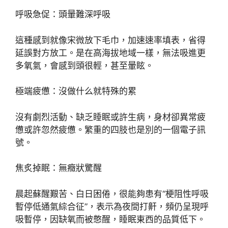
呼吸急促：頭暈難深呼吸
這種感到就像宋微放下毛巾，加速速率填表，省得
延誤對方放工。是在高海拔地域一樣，無法吸進更
多氧氣，會感到頭很輕，甚至暈眩。
極端疲憊：沒做什么就特殊的累
沒有劇烈活動、缺乏睡眠或許生病，身材卻異常疲
憊或許忽然疲憊。繁重的四肢也是別的一個電子訊
號。
焦炙掉眠：無癥狀驚醒
晨起蘇醒艱苦、白日困倦，很能夠患有“梗阻性呼吸
暫停低通氣綜合征”，表示為夜間打鼾，頻仍呈現呼
吸暫停，因缺氧而被憋醒，睡眠東西的品質低下。