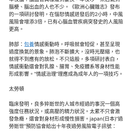
腦梗、腦出血的人也不少。《歐洲心臟雜志》發布
的一項研討發明，在惱怒情感迸發后的2小時，中風
風險會增添3倍，已有心腦血管疾病突發史的人風險
更高。
肺部：
包養
情感衝動時，呼吸就會短促，甚至呈現
過度換氣的景象。肺泡不斷擴大，沒時光壓縮，也
就得不到應有的放松。不只這般，多項研討表白，
情感衝動還會對乳腺、腸胃、免疫體系等身材性能
形成影響。“情感治理”理應成為成年人的一項技巧。
太勞頓
臨床發明，良多猝逝世的人城市經過的事況一個高
強度任務狀況，或高壓的精力狀況。太累不只會激
發急癥，還會對身材形成慢性損害。japan(日本)“過
勞逝世”預防協會給出十年夜過勞風險電子訊號：