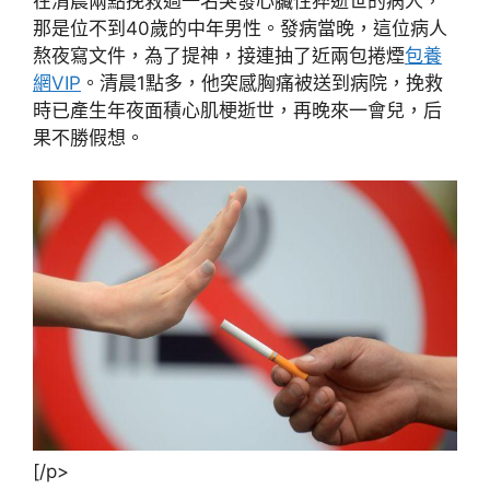
在清晨兩點挽救過一名突發心臟性猝逝世的病人，
那是位不到40歲的中年男性。發病當晚，這位病人
熬夜寫文件，為了提神，接連抽了近兩包捲煙
包養
網VIP
。清晨1點多，他突感胸痛被送到病院，挽救
時已產生年夜面積心肌梗逝世，再晚來一會兒，后
果不勝假想。
[/p>