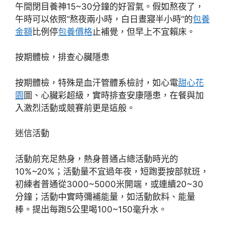
午間閉目養神15~30分鐘的好習氣。假如熬夜了，
午時可以依照“熬夜兩小時，白日晝寢半小時”的
包養
金額
比例停
包養價格
止補覺，但早上不宜賴床。
按期體檢，排查心臟隱患
按期體檢，特殊是血汗管體系檢討，如心電
甜心花
園
圖、心臟彩超級，實時排查安康隱患，在餐與加
入激烈活動或競賽前更是這般。
迷信活動
活動前充足熱身，熱身普通占總活動時光的
10%~20%；活動量不宜過年夜，短跑要按部就班，
初練者普通從3000~5000米開端，或連續20~30
分鐘；活動中實時彌補能量，如活動飲料、能量
棒。提出每跑5公里喝100~150毫升水。