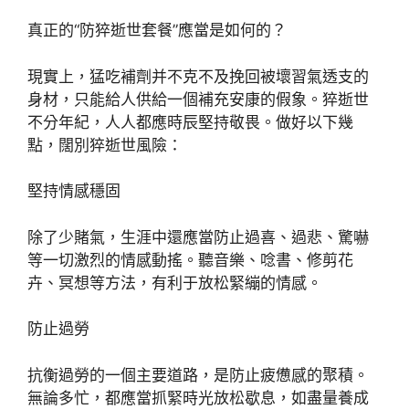
真正的“防猝逝世套餐”應當是如何的？
現實上，猛吃補劑并不克不及挽回被壞習氣透支的
身材，只能給人供給一個補充安康的假象。猝逝世
不分年紀，人人都應時辰堅持敬畏。做好以下幾
點，闊別猝逝世風險：
堅持情感穩固
除了少賭氣，生涯中還應當防止過喜、過悲、驚嚇
等一切激烈的情感動搖。聽音樂、唸書、修剪花
卉、冥想等方法，有利于放松緊繃的情感。
防止過勞
抗衡過勞的一個主要道路，是防止疲憊感的聚積。
無論多忙，都應當抓緊時光放松歇息，如盡量養成