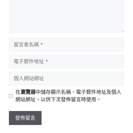
留
言
者
電
名
子
稱
郵
個
件
人
地
網
在
瀏覽器
中儲存顯示名稱、電子郵件地址及個人
址
站
網站網址，以供下次發佈留言時使用。
網
址