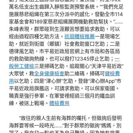
萬名低支出生齒歸入靜態監測預警系統。”“我們充足
施展慈悲組織在第三次分派中的感化，發動全市114
家基金會和189家慈悲組織展開機動救助幫扶。”……
朱峰表現，群眾碰到生涯艱苦想要追求救助，可以
經由過程四種乞助方法，
巡迴體檢推薦
一是現場乞
助，就近到街道（鄉鎮）社會救助窗口乞助；二是
德律風乞助，市平易近政局官網上有市局和各區局
的救助徵詢熱線，也可以撥打12345停止乞助；
一
般勞工健檢
三是掃碼乞助，追蹤關心“天津平易近政”
大眾號，救
全身健康檢查
助二維碼，掃碼可
健檢費
用
以乞助；四是“津心辦”乞助，登錄“津心辦App”市
平易近政局旗艦店，可請求救助。可以保家衛國。
職責是強行參軍，在軍營裡經過三個月的鐵血訓
練，被送上戰場。
體檢費用
“故往的親人生前有海葬的囑托，但徵詢后發明
海葬要等候一段時光……”對于群眾的徵詢“媽媽，別