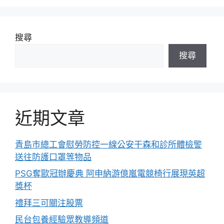
搜尋
搜尋
近期文章
青島市總工會慰勞防控一線公安干森和診所體檢警
送往防護口罩等物品
PSG奪歐冠辦慶典 阿申納游億嵐電競椅行展現英超
獎杯
禮拜三可關注股票
民台包養經驗眾教導頻道