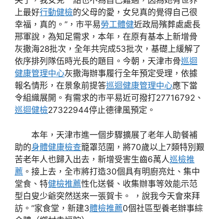
哭了，我女兒一點也不為自己難過，因為她有世界
上最好
行動健檢
的父母的愛，女兒真的覺得自己很
幸福，真的。”，市平易
勞工體健
近政局殯葬處處長
邢軍說，為知足需求，本年，在原有基本上新增骨
灰撒海28批次，全年共完成53批次，基礎上緩解了
依序排列隊伍時光長的題目。今朝，天津市骨
巡迴
健康管理中心
灰撒海辦事履行全年預定受理，依據
報名情形，在景象前提答
巡迴健康管理中心
應下當
令組織展開。有需求的市平易近可撥打27716792、
巡迴健檢
27322944停止德律風預定。
本年，天津市進一個步驟擴展了老年人助餐補
助的
身體健康檢查
籠罩范圍，將70歲以上7類特別艱
苦老年人也歸入出去，新增受害生齒6萬人
巡檢推
薦
。接上去，全市將打造30個具有明廚亮灶、集中
堂食、特
健檢推薦
性化送餐、收集辦事等效能示范
型白叟少爺突然送來一張賀卡。 ，說我今天會來拜
訪。”家食堂，新建3
體檢推薦
0個社區型養老辦事綜