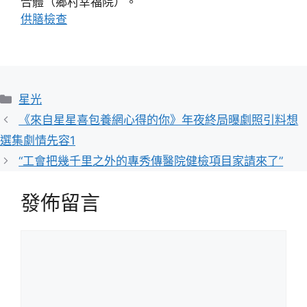
合體（鄉村幸福院）。
供膳檢查
分
星光
類
《來自星星喜包養網心得的你》年夜終局曝劇照引料想
選集劇情先容1
“工會把幾千里之外的專秀傳醫院健檢項目家請來了”
發佈留言
留
言