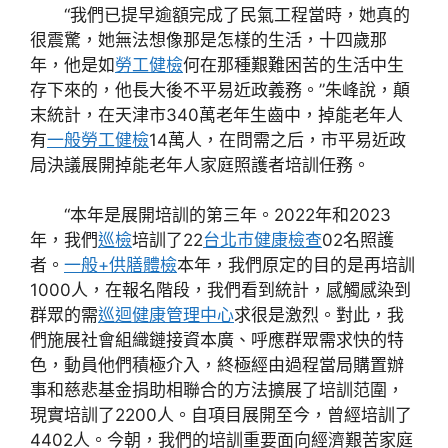
“我們已提早逾額完成了民氣工程當時，她真的
很震驚，她無法想像那是怎樣的生活，十四歲那
年，他是如
勞工健檢
何在那種艱難困苦的生活中生
存下來的，他長大後不平易近政義務。”朱峰說，顛
末統計，在天津市340萬老年生齒中，掉能老年人
有
一般勞工健檢
14萬人，在問需之后，市平易近政
局決議展開掉能老年人家庭照護者培訓任務。
“本年是展開培訓的第三年。2022年和2023
年，我們
巡檢
培訓了22
台北巿健康檢查
02名照護
者。
一般+供膳體檢
本年，我們原定的目的是再培訓
1000人，在報名階段，我們看到統計，感觸感染到
群眾的需
巡迴健康管理中心
求很是激烈。對此，我
們施展社會組織鏈接資本廣、呼應群眾需求快的特
色，動員他們積極介入，終極經由過程當局購置辦
事和慈悲基金捐助相聯合的方法擴展了培訓范圍，
現實培訓了2200人。自項目展開至今，曾經培訓了
4402人。今朝，我們的培訓重要面向經濟艱苦家庭