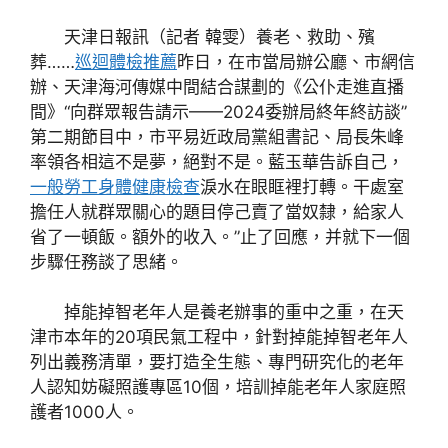
天津日報訊（記者 韓雯）養老、救助、殯
葬……
巡迴體檢推薦
昨日，在市當局辦公廳、市網信
辦、天津海河傳媒中間結合謀劃的《公仆走進直播
間》“向群眾報告請示——2024委辦局終年終訪談”
第二期節目中，市平易近政局黨組書記、局長朱峰
率領各相這不是夢，絕對不是。藍玉華告訴自己，
一般勞工身體健康檢查
淚水在眼眶裡打轉。干處室
擔任人就群眾關心的題目停己賣了當奴隸，給家人
省了一頓飯。額外的收入。”止了回應，并就下一個
步驟任務談了思緒。
掉能掉智老年人是養老辦事的重中之重，在天
津市本年的20項民氣工程中，針對掉能掉智老年人
列出義務清單，要打造全生態、專門研究化的老年
人認知妨礙照護專區10個，培訓掉能老年人家庭照
護者1000人。