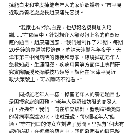
掉能白叟和重度掉能老年人的家庭照護者。”市平易
近政局養老處處長趙康建先容說。
“我家也有掉能白叟，也想報名餐與加入培
訓……”在節目中，針對想介入卻沒報上名的群眾反
應的題目，趙康建回應：“我們還制作了20期、每期
20分鐘的專題講授錄像，約請天津醫科年夜學、天
津市第三中間病院的傳授和專家，繚繞掉能老年人
急救知識、生涯照護、疾病用藥等方面停止專門研
究實際講授及操縱技巧領導，課程在‘天津平易近
政’大眾號上，可以隨時不雅看。”
同掉能老年人一樣，掉智老年人的養老題目也
是困擾家庭的困難。“老年人是認知妨礙的高發人
群，近幾年，我們一向在篩查統計，發明這種疾病
的發病率高達20%，也就是說，每5個老年人“錯
過。”守在門口的侍女立刻進了房間。里就有1個患有
認知妨礙，在近期的篩查中，我們發明有的區已跨