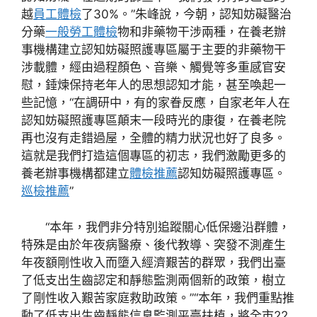
越
員工體檢
了30%。”朱峰說，今朝，認知妨礙醫治
分藥
一般勞工體檢
物和非藥物干涉兩種，在養老辦
事機構建立認知妨礙照護專區屬于主要的非藥物干
涉載體，經由過程顏色、音樂、觸覺等多重感官安
慰，錘煉保持老年人的思想認知才能，甚至喚起一
些記憶，“在調研中，有的家眷反應，自家老年人在
認知妨礙照護專區顛末一段時光的康復，在養老院
再也沒有走錯過屋，全體的精力狀況也好了良多。
這就是我們打造這個專區的初志，我們激勵更多的
養老辦事機構都建立
體檢推薦
認知妨礙照護專區。
巡檢推薦
”
“本年，我們非分特別追蹤關心低保邊沿群體，
特殊是由於年夜病醫療、後代教導、突發不測產生
年夜額剛性收入而墮入經濟艱苦的群眾，我們出臺
了低支出生齒認定和靜態監測兩個新的政策，樹立
了剛性收入艱苦家庭救助政策。”“本年，我們重點推
動了低支出生齒靜態信息監測平臺扶植，將全市22