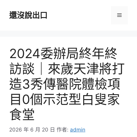
跳
至
還沒說出口
選
主
要
單
內
容
2024委辦局終年終
訪談｜來歲天津將打
造3秀傳醫院體檢項
目0個示范型白叟家
食堂
2026 年 6 月 20 日
作者:
admin