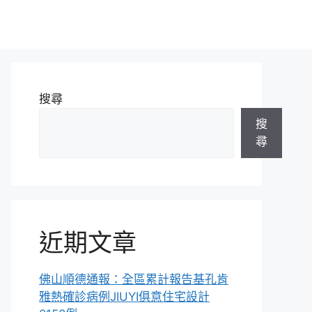
搜尋
搜
尋
近期文章
佛山順德通報：全區累計報告基孔肯
雅熱確診病例JIUYI俱意住宅設計