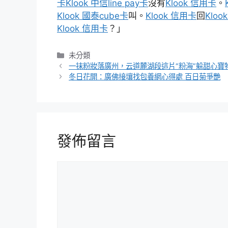
卡
Klook 中信line pay卡
沒有
Klook 信用卡
。
Klook 國泰cube卡
叫。
Klook 信用卡
回
Kloo
Klook 信用卡
？」
分
未分類
類
一抹粉妝落廣州，云道麓湖段這片“粉海”躲甜心寶
冬日花開：廣佛接壤找包養網心得處 百日菊爭艷
發佈留言
留
言