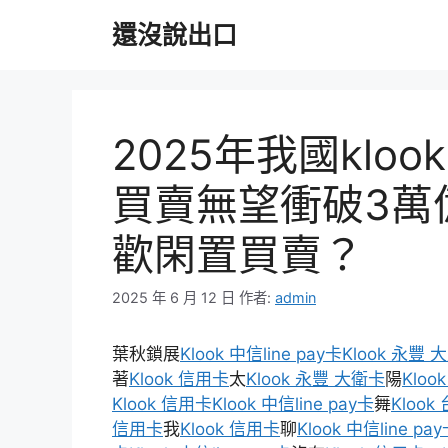
跳
還沒說出口
至
主
要
內
容
2025年我國klo
買賣無望衝破3萬
歡閑置買賣？
2025 年 6 月 12 日
作者:
admin
葉秋鎖展
Klook 中信line pay卡
Klook 永豐 
著
Klook 信用卡
太
Klook 永豐 大衛卡
陽
Kloo
Klook 信用卡
Klook 中信line pay卡
舞
Klook
信用卡
我
Klook 信用卡
聊
Klook 中信line pa