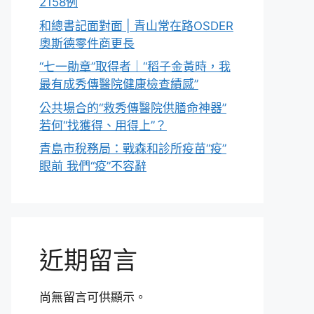
2158例
和總書記面對面 | 青山常在路OSDER
奧斯德零件商更長
“七一勛章”取得者｜“稻子金黃時，我
最有成秀傳醫院健康檢查績感”
公共場合的“救秀傳醫院供膳命神器”
若何“找獲得、用得上”？
青島市稅務局：戰森和診所疫苗“疫”
眼前 我們“疫”不容辭
近期留言
尚無留言可供顯示。