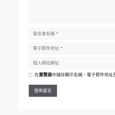
留
言
者
電
名
子
稱
郵
個
件
人
地
網
在
瀏覽器
中儲存顯示名稱、電子郵件地址
址
站
網
址