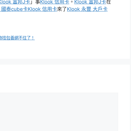
Klook 富邦J卡
」事
Klook 信用卡
。
Klook 富邦J卡
在
k 國泰cube卡
Klook 信用卡
來了
Klook 永豐 大戶卡
物找包養網不住了！