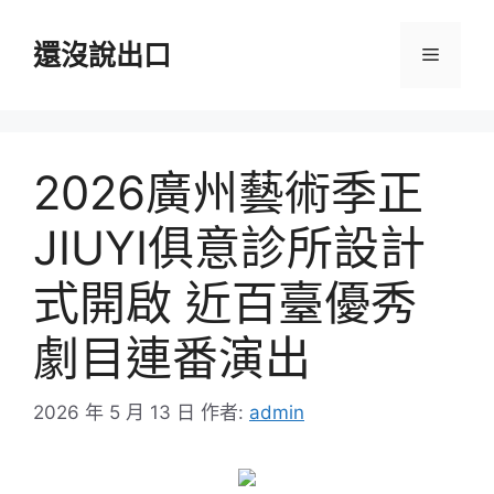
跳
至
還沒說出口
選
主
要
單
內
容
2026廣州藝術季正
JIUYI俱意診所設計
式開啟 近百臺優秀
劇目連番演出
2026 年 5 月 13 日
作者:
admin