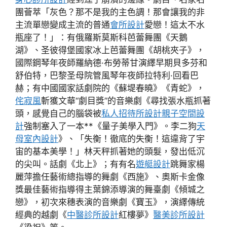
團薈萃「灰色？那不是我的主色調！那會讓我的非
主流單戀變成主流的普通
會所設計
愛戀！這太不水
瓶座了！」：有俄羅斯莫斯科芭蕾舞團《天鵝
湖》、圣彼得堡國家冰上芭蕾舞團《胡桃夾子》，
國際鋼琴年夜師羅納德·布勞蒂甘演繹早期貝多芬和
舒伯特，巴黎圣母院管風琴年夜師拉特利·回看巴
赫；有中國國家話劇院的《蘇堤春曉》《青蛇》，
侘寂風
斬獲文華“劇目獎”的音樂劇《尋找張水瓶抓著
頭，感覺自己的腦袋被
私人招待所設計
親子空間設
計
強制塞入了一本**《量子美學入門》。李二狗
天
母室內設計
》、「失衡！徹底的失衡！這違背了宇
宙的基本美學！」林天秤抓著她的頭髮，發出低沉
的尖叫。話劇《北上》；有有名
遊艇設計
跳舞家楊
麗萍擔任藝術總指導的舞劇《西施》、奧斯卡金像
獎最佳藝術指導得主葉錦添導演的舞臺劇《傾城之
戀》，初次來穗表演的音樂劇《寶玉》，演繹傳統
經典的越劇《
中醫診所設計
紅樓夢》
醫美診所設計