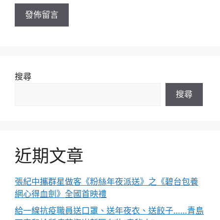
址
搜尋
搜尋
近期文章
張紀中攜群星做客《粉絲年夜派送》之《碧台包養
網心得血劍》全國首映禮
給一線抗疫職員送口罩、送年夜衣、送餃子……青島