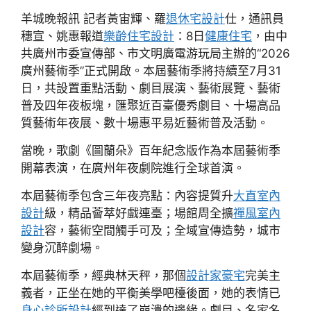
羊城晚報訊 記者黃宙輝、羅
退休宅設計
仕，通訊員
穗宣、姚惠報道
樂齡住宅設計
：8日
健康住宅
，由中
共廣州市委宣傳部、市文明廣電游玩局主辦的“2026
廣州藝術季”正式開啟。本屆藝術季將持續至7月31
日，共設置重點活動、劇目展演、藝術展覽、藝術
普及四年夜板塊，匯聚近百臺優秀劇目、十場高品
質藝術年夜展、數十場惠平易近藝術普及活動。
當晚，歌劇《圖蘭朵》百年紀念版作為本屆藝術季
開幕表演，在廣州年夜劇院進行全球首演。
本屆藝術季包含三年夜亮點：內容提質升
大直室內
設計
級，精品薈萃好戲連臺；場館周全擴
禪風室內
設計
容，藝術空間觸手可及；全域宣傳造勢，城市
變身沉醉劇場。
本屆藝術季，經典林天秤，那個
設計家豪宅
完美主
義者，正坐在她的平衡美學吧檯後面，她的表情已
身心診所設計
經到達了崩潰的邊緣。劇目、名家名