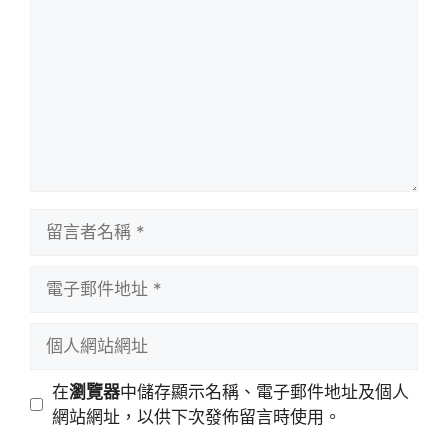
言
留
言
者
電
名
子
稱
郵
個
件
人
地
網
在
瀏覽器
中儲存顯示名稱、電子郵件地址及個人
址
站
網站網址，以供下次發佈留言時使用。
網