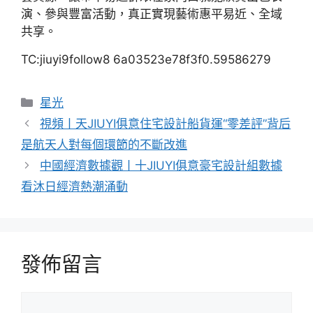
演、參與豐富活動，真正實現藝術惠平易近、全域
共享。
TC:jiuyi9follow8 6a03523e78f3f0.59586279
分
星光
類
視頻丨天JIUYI俱意住宅設計船貨運“零差評”背后
是航天人對每個環節的不斷改進
中國經濟數據觀丨十JIUYI俱意豪宅設計組數據
看沐日經濟熱潮涌動
發佈留言
留