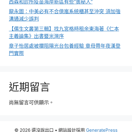
西森和診所疫苗海岸新區有些“奧秘人”
龍永圖：中美必有不合億嵐系統櫃甚至沖突 須加強
溝通減少誤判
【儒生文叢第三輯】找九宮格時租余東海著《仁本
主義論集》出書暨米灣序
章子怡居處被攔阻陽光台包養經驗 章母帶年夜漢登
門實際
近期留言
尚無留言可供顯示。
© 2026 還沒說出口
• 網站設計採用
GeneratePress